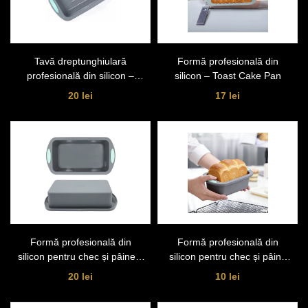
Tavă dreptunghiulară
Formă profesională din
profesională din silicon –
silicon – Toast Cake Pan
Rectangular Baking Pan (11
20 lei
17 lei
inch)
Formă profesională din
Formă profesională din
silicon pentru chec și pâine –
silicon pentru chec și pâine
Large Bread Pan (28 cm
Loaf Pan – 20 cm
20 lei
10 lei