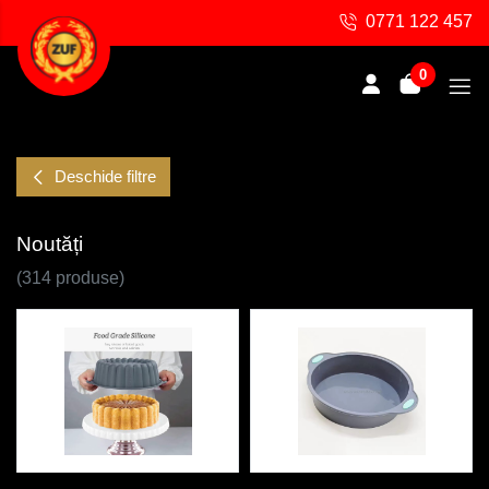
0771 122 457
0
Deschide filtre
Noutăți
(314 produse)