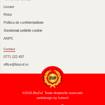
Livrare
Retur
Politica de confidențialitate
Gestionați setările cookie
ANPC
Contact
0771 122 457
office@biozuf.ro
©2026.BioZuf.
Toate drepturile rezervate
webdesign by Icetech