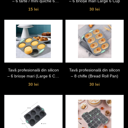
– 6 tarte / mini quiche 6
– 6 brioșe mari Large 6 Cup
Cavități
15 lei
30 lei
Tavă profesională din silicon
Tavă profesională din silicon
– 6 brioșe mari (Large 6 Cup
– 8 chifle (Bread Roll Pan)
Muffin Pan)
30 lei
30 lei