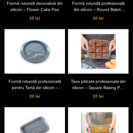
Formă rotundă decorativă din
Formă rotundă profesională
silicon – Flower Cake Pan
din silicon – Round Baking
Pan
20 lei
20 lei
Formă rotundă profesională
Tava pătrata profesionala din
pentru Tartă din silicon –
silicon – Square Baking Pan
Round Tart Pan (9 inch)
10 inch
20 lei
20 lei