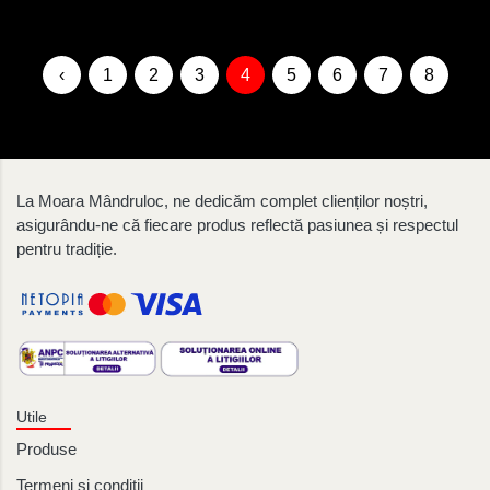
‹
1
2
3
4
5
6
7
8
9
La Moara Mândruloc, ne dedicăm complet clienților noștri,
asigurându-ne că fiecare produs reflectă pasiunea și respectul
pentru tradiție.
Utile
Produse
Termeni și condiții