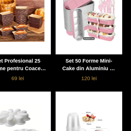
t Profesional 25
Set 50 Forme Mini-
Vezi detalii
Vezi detalii
me pentru Coacere
Cake din Aluminiu cu
ini Cozonac / Chec
Capac & Linguriță –
69 lei
120 lei
Roz Premium