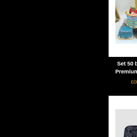
Set 50 
Premium
și Ser
69
Luxu