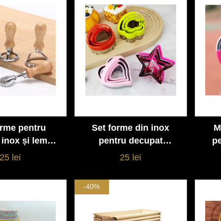
orme pentru
Set forme din inox
M
Vezi detalii
Vezi detalii
– inox și lemn,
pentru decupat
pe
tund și pătrat
prăjituri – 4
sa
25 lei
25 lei
dimensiuni, design
rob
colorat
-40%