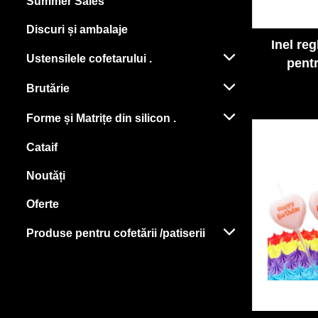
Summer Sales
Discuri și ambalaje
Inel reg
Ustensilele cofetarului .
pentr
profesio
Brutărie
u
Forme și Matrițe din silicon .
Cataif
Noutăți
Oferte
Produse pentru cofetării /patiserii