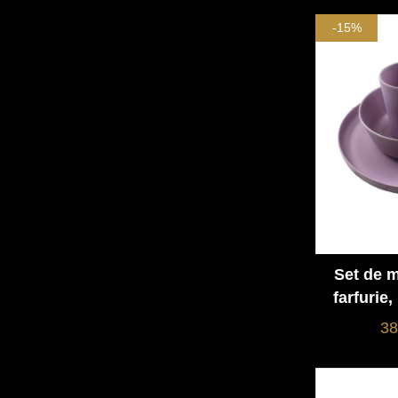
mâner
-15%
Set de m
farfurie,
design
38
reziste