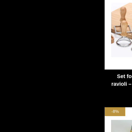
Set f
ravioli 
model ro
-8%