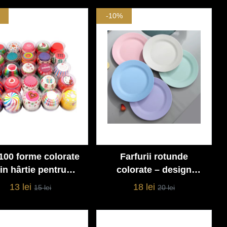
pentru copii și familie
-10%
100 forme colorate
Farfurii rotunde
Vezi detalii
Vezi detalii
in hârtie pentru
colorate – design
oșe și cupcakes –
modern, din material
13 lei
18 lei
15 lei
20 lei
model asortat
durabil