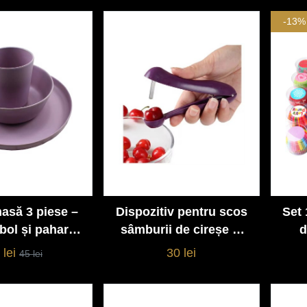
 ergonomic
-13%
asă 3 piese –
Dispozitiv pentru scos
Set 
Vezi detalii
Vezi detalii
 bol și pahar –
sâmburii de cireșe și
d
 minimalist,
vișine
bri
 lei
30 lei
45 lei
nt și elegant