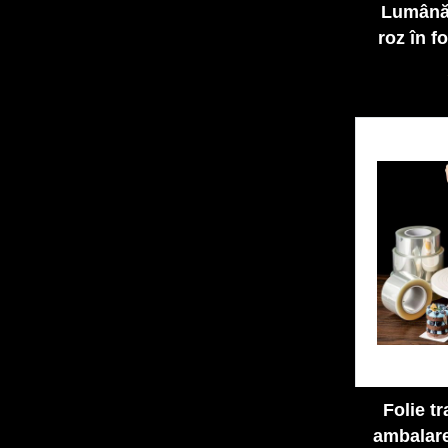
Lumânăr
roz în f
– „Hap
Folie transparentă –
ambalare