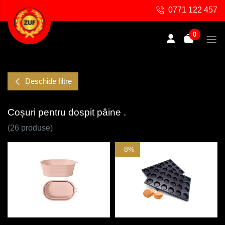
0771 122 457
0
Deschide filtre
Coșuri pentru dospit pâine .
(26 produse)
-8%