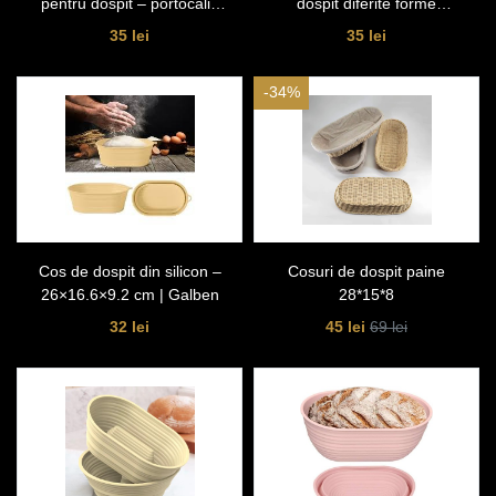
pentru dospit – portocaliu
dospit diferite forme
25*25*5.5
25*25*5.5 cm
35 lei
35 lei
-34%
Cos de dospit din silicon –
Cosuri de dospit paine
26×16.6×9.2 cm | Galben
28*15*8
32 lei
45 lei
69 lei