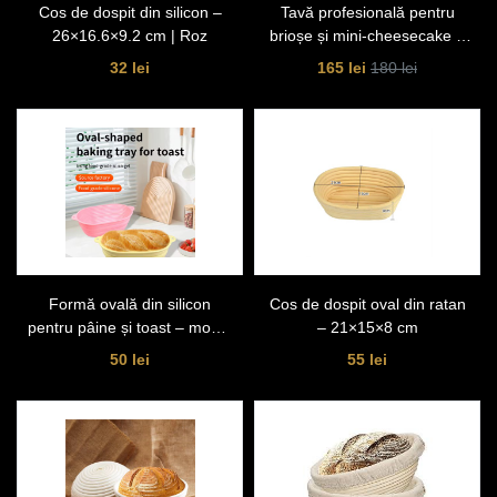
Cos de dospit din silicon –
Tavă profesională pentru
26×16.6×9.2 cm | Roz
brioșe și mini-cheesecake –
600x400x30 mm, 24 forme,
32 lei
165 lei
180 lei
antiaderentă
Formă ovală din silicon
Cos de dospit oval din ratan
pentru pâine și toast – model
– 21×15×8 cm
coș rotunjit cu nervuri
50 lei
55 lei