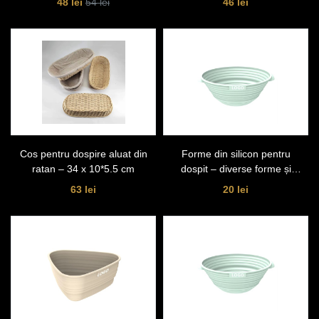
48 lei
46 lei
54 lei
Cos pentru dospire aluat din
Forme din silicon pentru
ratan – 34 x 10*5.5 cm
dospit – diverse forme și
dimensiuni 12.5cm*6cm
63 lei
20 lei