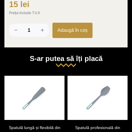
15 lei
Prețul include T.V.A
Adaugă în coș
S-ar putea să îți placă
Spatulă lungă și flexibilă din
Spatulă profesională din