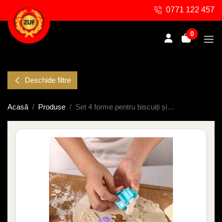
0771 122 457
0
Deschide filtre
Acasă
Produse
Set 4 forme pentru biscuiți și fursecuri cu ejector – modele de Crăciun