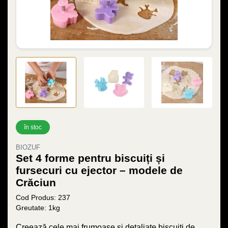
în stoc
BIOZUF
Set 4 forme pentru biscuiți și
fursecuri cu ejector – modele de
Crăciun
Cod Produs: 237
Greutate: 1kg
Creează cele mai frumoase și detaliate biscuiți de