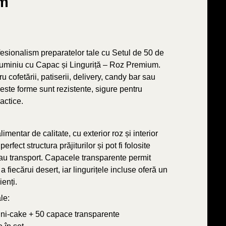
um
esionalism preparatelor tale cu Setul de 50 de
uminiu cu Capac și Linguriță – Roz Premium.
 cofetării, patiserii, delivery, candy bar sau
ceste forme sunt rezistente, sigure pentru
actice.
imentar de calitate, cu exterior roz și interior
erfect structura prăjiturilor și pot fi folosite
sau transport. Capacele transparente permit
 fiecărui desert, iar lingurițele incluse oferă un
ienți.
le:
ini-cake + 50 capace transparente