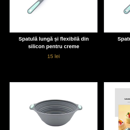
Spatulă lungă și flexibilă din
Spat
Vezi detalii
silicon pentru creme
15 lei