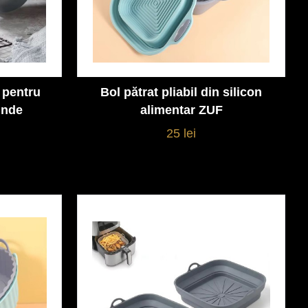
n pentru
Bol pătrat pliabil din silicon
Vezi detalii
unde
alimentar ZUF
25 lei