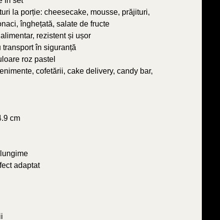
e în set
uri la porție: cheesecake, mousse, prăjituri,
naci, înghețată, salate de fructe
alimentar, rezistent și ușor
 transport în siguranță
loare roz pastel
enimente, cofetării, cake delivery, candy bar,
4.9 cm
 lungime
fect adaptat
i