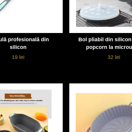
ulă profesională din
Bol pliabil din silico
Vezi detalii
Vezi detalii
silicon
popcorn la micro
19 lei
32 lei