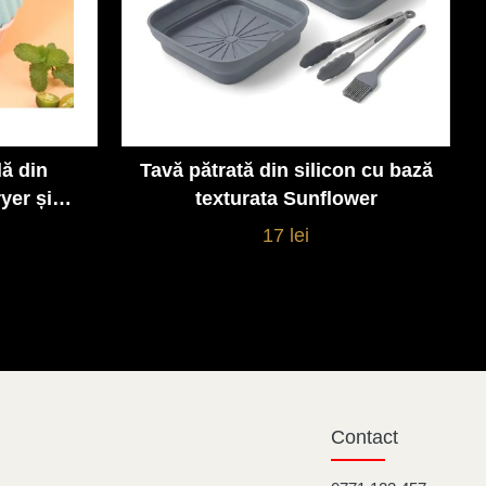
lă din
Tavă pătrată din silicon cu bază
Vezi detalii
yer și
texturata Sunflower
17 lei
Contact