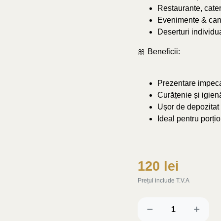
Restaurante, cater
Evenimente & can
Deserturi individua
🎀 Beneficii:
Prezentare impec
Curățenie și igie
Ușor de depozitat 
Ideal pentru porți
120 lei
Prețul include T.V.A