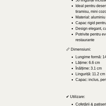
50 lingurițe inclus
Ideal pentru desert
tiramisu, mini cozo
Material: aluminiu 
Capac rigid pentru
Design elegant, cu
Potrivite pentru ev
restaurante
📏 Dimensiuni:
Lungime formă: 1
Lățime: 6.6 cm
Înălțime: 3.1 cm
Linguriță: 11.2 cm
Capac: inclus, per
✔ Utilizare:
Cofetării & patiseri