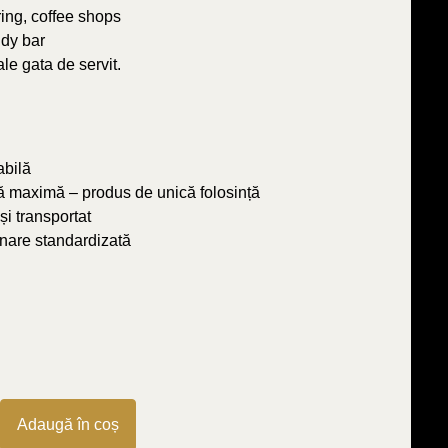
ing, coffee shops
dy bar
le gata de servit.
abilă
nă maximă – produs de unică folosință
și transportat
onare standardizată
Adaugă în coș