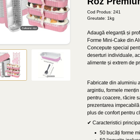
Roz Premi
Cod Produs: 241
Greutate: 1kg
Adaugă eleganță și prof
Forme Mini-Cake din Al
Concepute special pentru
deserturi individuale, a
alimente și extrem de pr
Fabricate din aluminiu al
argintiu, formele mențin p
pentru coacere, răcire 
prezentarea impecabilă a
plus de confort pentru cl
✔ Caracteristici principa
50 bucăți forme m