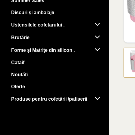
Summer Sales
Discuri și ambalaje
Ustensilele cofetarului .
Brutărie
Forme și Matrițe din silicon .
Cataif
Noutăți
Oferte
Produse pentru cofetării /patiserii