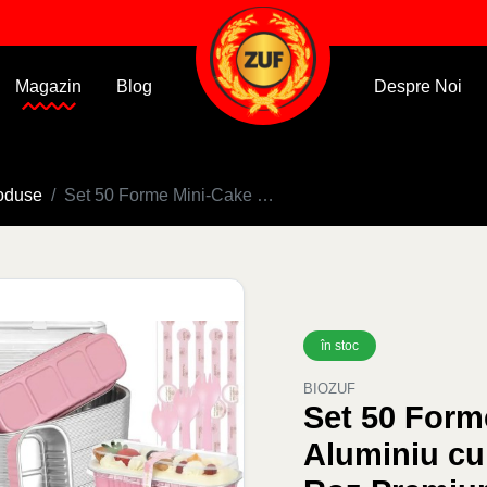
Magazin
Blog
Despre Noi
oduse
Set 50 Forme Mini-Cake din Aluminiu cu Capac & Linguriță – Roz Premium
în stoc
BIOZUF
Set 50 Form
Aluminiu cu