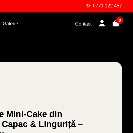
0771 122 457
0
Galerie
Contact
e Mini-Cake din
 Capac & Linguriță –