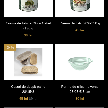
Crema de fistic 20% cu Cataif
Crema de fistic 20%-350 g
-190 g
45 lei
30 lei
-34%
Cosuri de dospit paine
Forme de silicon diverse
28*15*8
25*25*5.5 cm
45 lei
30 lei
69 lei