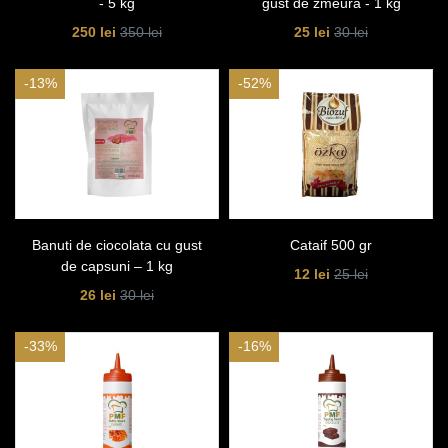
- 5 kg
gust de zmeura - 1 kg
250 lei
25 lei
350 lei
30 lei
-13%
-52%
Banuti de ciocolata cu gust
Cataif 500 gr
de capsuni – 1 kg
12 lei
25 lei
26 lei
30 lei
-33%
-16%