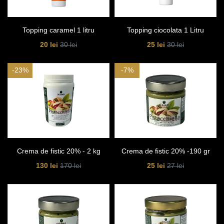
Topping caramel 1 litru
Topping ciocolata 1 Litru
20 lei
25 lei
30 lei
30 lei
-23%
-7%
Crema de fistic 20% - 2 kg
Crema de fistic 20% -190 gr
130 lei
25 lei
170 lei
27 lei