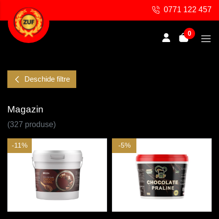
0771 122 457
0
Deschide filtre
Magazin
(327 produse)
-11%
-5%