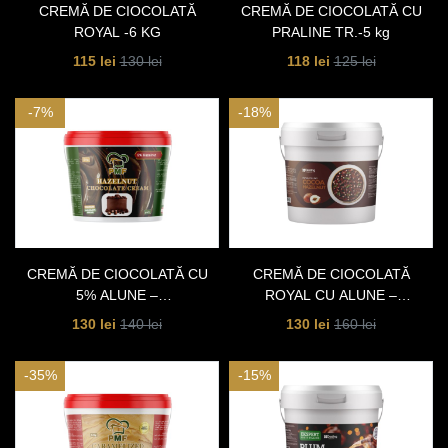
CREMĂ DE CIOCOLATĂ
CREMĂ DE CIOCOLATĂ CU
ROYAL -6 KG
PRALINE TR.-5 kg
115 lei
118 lei
130 lei
125 lei
-7%
-18%
CREMĂ DE CIOCOLATĂ CU
CREMĂ DE CIOCOLATĂ
5% ALUNE –
ROYAL CU ALUNE –
TERMOSTABILĂ – 5 KG
TERMOSTABILĂ –6 KG
130 lei
130 lei
140 lei
160 lei
-35%
-15%