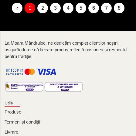
‹
1
2
3
4
5
6
7
8
9
La Moara Mândruloc, ne dedicăm complet clienților noștri,
asigurându-ne că fiecare produs reflectă pasiunea și respectul
pentru tradiție.
Utile
Produse
Termeni și condiții
Livrare