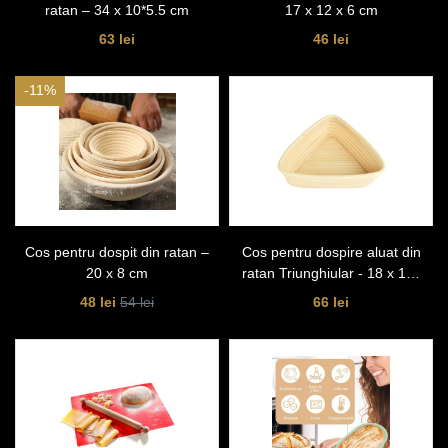
ratan – 34 x 10*5.5 cm
17 x 12 x 6 cm
63 lei
46 lei
-11%
Cos pentru dospit din ratan –
Cos pentru dospire aluat din
20 x 8 cm
ratan Triunghiular - 18 x 18x
6 cm
48 lei
66 lei
54 lei