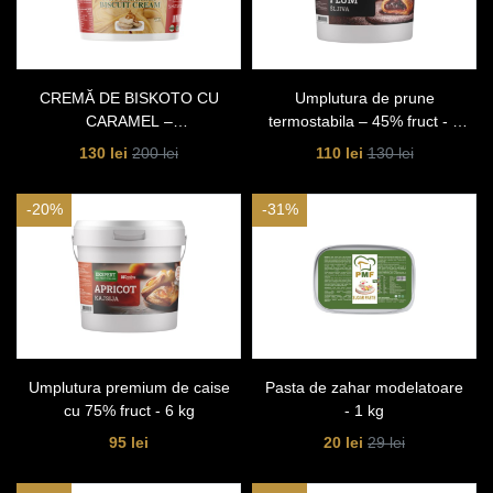
CREMĂ DE BISKOTO CU
Umplutura de prune
CARAMEL –
termostabila – 45% fruct - 6
TERMOSTABILĂ – 5 KG
kg
130 lei
110 lei
200 lei
130 lei
-20%
-31%
Umplutura premium de caise
Pasta de zahar modelatoare
cu 75% fruct - 6 kg
- 1 kg
95 lei
20 lei
29 lei