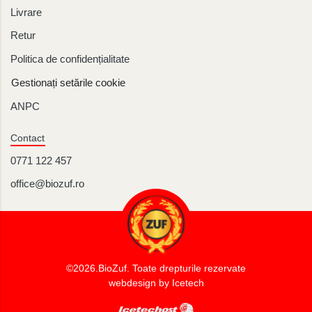
Livrare
Retur
Politica de confidențialitate
Gestionați setările cookie
ANPC
Contact
0771 122 457
office@biozuf.ro
©2026.BioZuf.
Toate drepturile rezervate
webdesign by Icetech