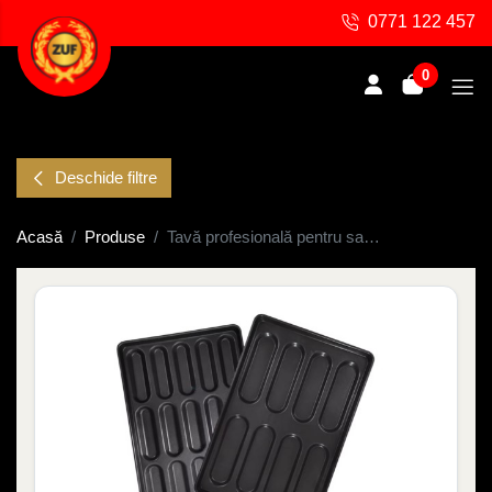
0771 122 457
0
Deschide filtre
Acasă
Produse
Tavă profesională pentru sandwich sau hot dog buns – 60x40 cm