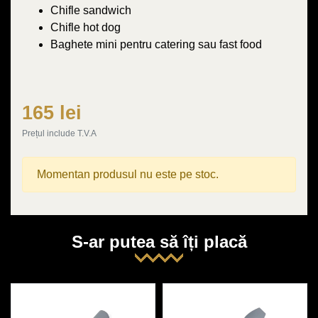
Chifle sandwich
Chifle hot dog
Baghete mini pentru catering sau fast food
165 lei
Prețul include T.V.A
Momentan produsul nu este pe stoc.
S-ar putea să îți placă