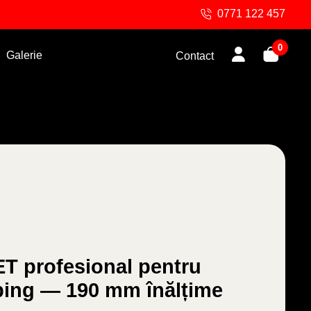
0771 122 457
0
Galerie
Contact
ET profesional pentru
pping — 190 mm înălțime