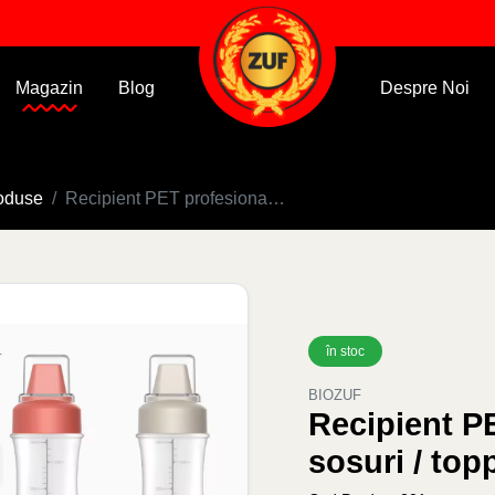
Magazin
Blog
Despre Noi
oduse
Recipient PET profesional pentru sosuri / topping — 190 mm înălțime
în stoc
BIOZUF
Recipient P
sosuri / to