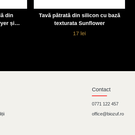
lă din
Tavă pătrată din silicon cu bază
Vezi detalii
yer și
texturata Sunflower
17 lei
Contact
0771 122 457
ții
office@biozuf.ro