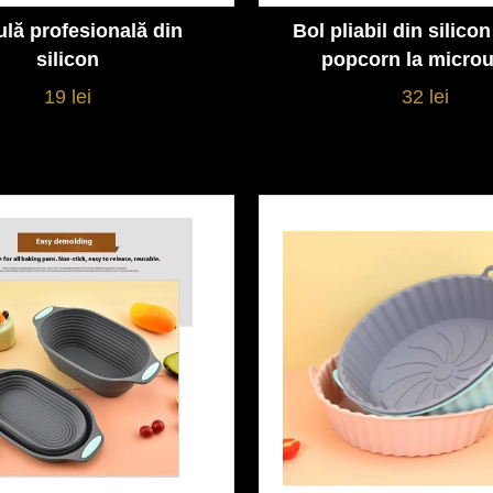
ulă profesională din
Bol pliabil din silico
Vezi detalii
Vezi detalii
silicon
popcorn la micro
19 lei
32 lei