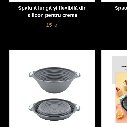
Spatulă lungă și flexibilă din
Spat
Vezi detalii
silicon pentru creme
15 lei