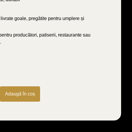
ivrate goale, pregătite pentru umplere și
entru producători, patiserii, restaurante sau
.
Adaugă în coș