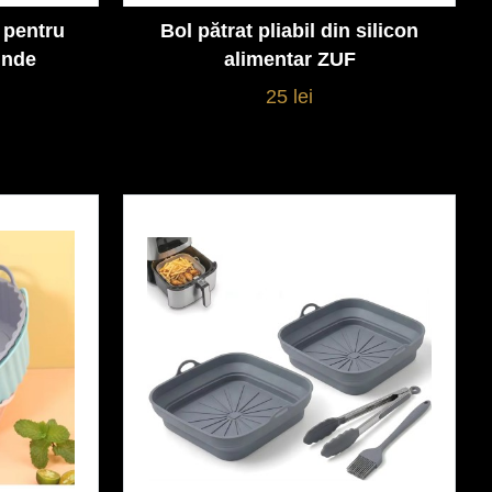
n pentru
Bol pătrat pliabil din silicon
Vezi detalii
unde
alimentar ZUF
25 lei