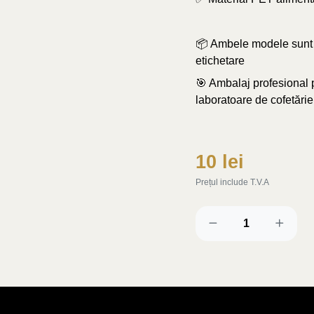
📦 Ambele modele sunt l
etichetare
🎯 Ambalaj profesional p
laboratoare de cofetărie
10 lei
Prețul include T.V.A