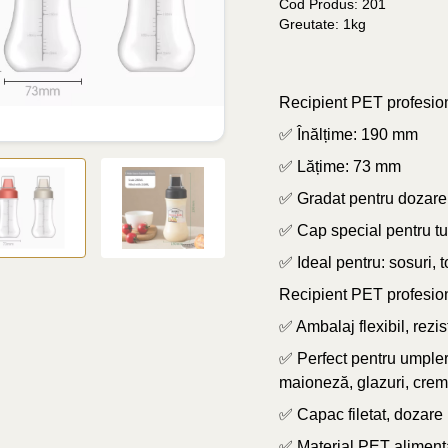
Cod Produs: 201
Greutate: 1kg
Recipient PET profesion
✅ Înălțime: 190 mm
✅ Lățime: 73 mm
✅ Gradat pentru dozare 
✅ Cap special pentru tu
✅ Ideal pentru: sosuri, t
Recipient PET profesio
✅ Ambalaj flexibil, rezis
✅ Perfect pentru umpler
maioneză, glazuri, cre
✅ Capac filetat, dozare
✅ Material PET alimenta