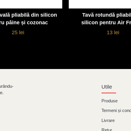
ală pliabilă din silicon
Tavă rotundă pliabi
Vezi detalii
Vezi detalii
ru pâine și cozonac
silicon pentru Air Fr
cuptor
25 lei
13 lei
urându-
Utile
e.
Produse
Termeni și condi
Livrare
Retur