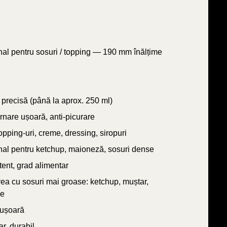
al pentru sosuri / topping — 190 mm înălțime
precisă (până la aprox. 250 ml)
rnare ușoară, anti-picurare
opping-uri, creme, dressing, siropuri
nal pentru ketchup, maioneză, sosuri dense
tent, grad alimentar
ea cu sosuri mai groase: ketchup, muștar,
me
 ușoară
r, durabil