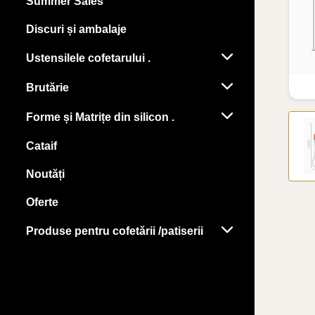
Summer Sales
Discuri și ambalaje
Ustensilele cofetarului .
Brutărie
Forme și Matrițe din silicon .
Cataif
Noutăți
Oferte
Produse pentru cofetării /patiserii