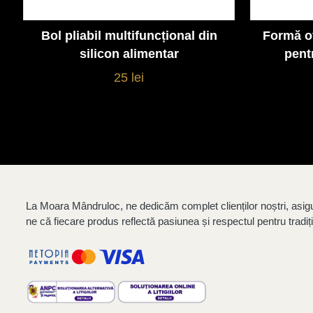
Bol pliabil multifuncțional din
Formă ov
Vezi detalii
silicon alimentar
pent
25 lei
La Moara Mândruloc, ne dedicăm complet clienților noștri, asig
ne că fiecare produs reflectă pasiunea și respectul pentru tradiți