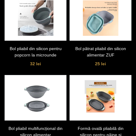
Bol pliabil din silicon pentru
Bol pătrat pliabil din silicon
popcorn la microunde
alimentar ZUF
32 lei
25 lei
Bol pliabil multifuncțional din
Formă ovală pliabilă din
silicon alimentar
silicon pentru pâine și