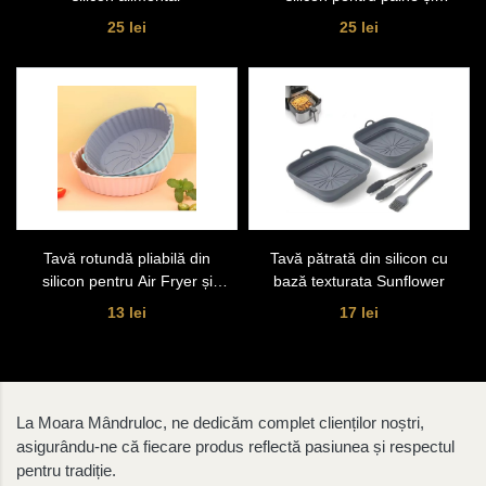
cozonac
25 lei
25 lei
Tavă rotundă pliabilă din
Tavă pătrată din silicon cu
silicon pentru Air Fryer și
bază texturata Sunflower
cuptor
13 lei
17 lei
La Moara Mândruloc, ne dedicăm complet clienților noștri,
asigurându-ne că fiecare produs reflectă pasiunea și respectul
pentru tradiție.