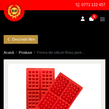
0771 122 457
0
Deschide filtre
Acasă
Produse
Forma din silicon Rosu pentru mini-vafe – 28×1,5 cm, 4 portii