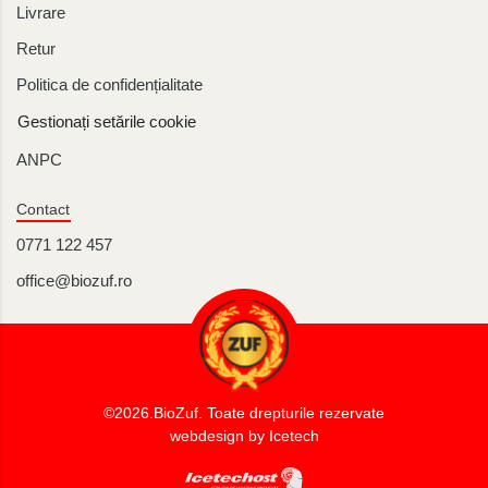
Livrare
Retur
Politica de confidențialitate
Gestionați setările cookie
ANPC
Contact
0771 122 457
office@biozuf.ro
©2026.BioZuf.
Toate drepturile rezervate
webdesign by Icetech